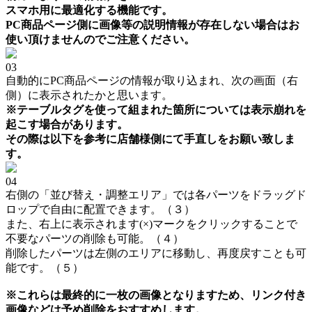
スマホ用に最適化する機能です。
PC商品ページ側に画像等の説明情報が存在しない場合はお
使い頂けませんのでご注意ください。
03
自動的にPC商品ページの情報が取り込まれ、次の画面（右
側）に表示されたかと思います。
※テーブルタグを使って組まれた箇所については表示崩れを
起こす場合があります。
その際は以下を参考に店舗様側にて手直しをお願い致しま
す。
04
右側の「並び替え・調整エリア」では各パーツをドラッグド
ロップで自由に配置できます。（３）
また、右上に表示されます(×)マークをクリックすることで
不要なパーツの削除も可能。（４）
削除したパーツは左側のエリアに移動し、再度戻すことも可
能です。（５）
※これらは最終的に一枚の画像となりますため、リンク付き
画像などは予め削除をおすすめします。