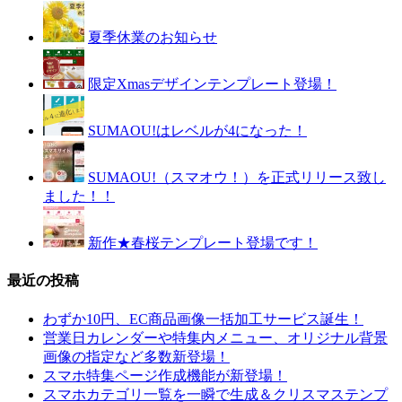
夏季休業のお知らせ
限定Xmasデザインテンプレート登場！
SUMAOU!はレベルが4になった！
SUMAOU!（スマオウ！）を正式リリース致し
ました！！
新作★春桜テンプレート登場です！
最近の投稿
わずか10円、EC商品画像一括加工サービス誕生！
営業日カレンダーや特集内メニュー、オリジナル背景
画像の指定など多数新登場！
スマホ特集ページ作成機能が新登場！
スマホカテゴリ一覧を一瞬で生成＆クリスマステンプ