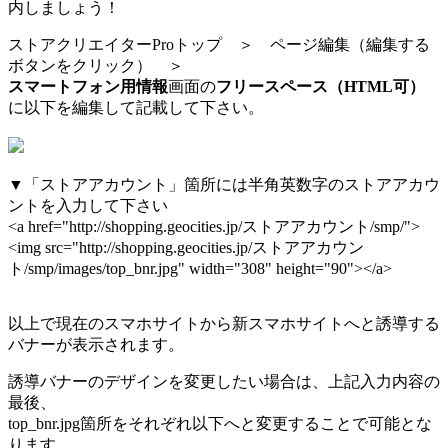
内しましょう！
ストアクリエイターProトップ ＞ ページ編集（編集する
ボタンをクリック） ＞
スマートフォン用情報
画面の
フリースペース（HTML可）
に以下を編集して記載して下さい。
▼「ストアアカウント」箇所には半角英数字のストアアカウ
ントを入力して下さい
<a href="http://shopping.geocities.jp/ストアアカウント/smp/">
<img src="http://shopping.geocities.jp/ストアアカウン
ト/smp/images/top_bnr.jpg" width="308" height="90"></a>
以上で現在のスマホサイトから新スマホサイトへと誘導する
バナーが表示されます。
誘導バナーのデザインを変更したい場合は、上記入力内容の
最後、
top_bnr.jpg箇所
をそれぞれ以下へと変更することで可能とな
ります。