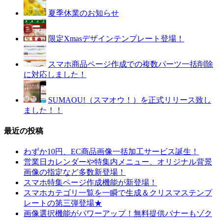
夏季休業のお知らせ
限定Xmasデザインテンプレート登場！
スマホ商品ページ作成での複数パーツ一括削除
に対応しました！
SUMAOU!（スマオウ！）を正式リリース致し
ました！！
最近の投稿
わずか10円、EC商品画像一括加工サービス誕生！
営業日カレンダーや特集内メニュー、オリジナル背景
画像の指定など多数新登場！
スマホ特集ページ作成機能が新登場！
スマホカテゴリ一覧を一瞬で生成＆クリスマステンプ
レートの第三弾登場★
画像選択機能がパワーアップ！無料提供バナーもゾク