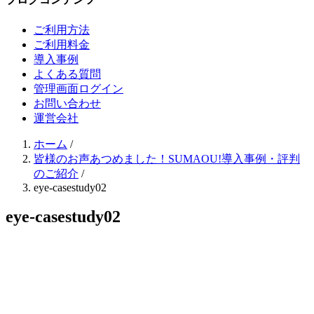
ご利用方法
ご利用料金
導入事例
よくある質問
管理画面ログイン
お問い合わせ
運営会社
ホーム
/
皆様のお声あつめました！SUMAOU!導入事例・評判
のご紹介
/
eye-casestudy02
eye-casestudy02